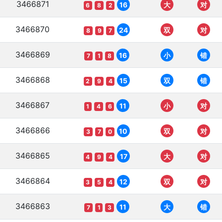
3466871
16
大
对
6
8
2
3466870
24
双
对
8
9
7
3466869
16
小
错
7
1
8
3466868
15
双
错
2
9
4
3466867
11
小
对
1
4
6
3466866
10
双
对
3
7
0
3466865
17
大
对
4
9
4
3466864
12
双
对
3
5
4
3466863
11
大
错
7
1
3